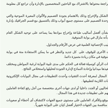
حتواها بالاشتراك مع الباحثين المتخصصين بالإدارة وأن تراجع كل معلومة
لإخراج وذلك بالاهتمام بجودة التصميم والألوان المعبرة الموحية والتي
التصميم على مستوى جميع أبواب وذلك بالتنسيق مع قسم الجرافيك بإدارة
 أفضل أساليب طباعة وإخراج موادها بما يساعد على توحيد الشكل العام
زال في بوابة المنوفية.
حصائية العلمية في عرض الأرقام والجداول.
خرى للوقوف على
كل جديد والنظر في ما يمكن الاستفادة منة في بوابة
ي مكان ريادة متميزة دائما.
ي كوسيلة فعالة فى الحكم على مدى تلبية البوابة لرغبة المواطن ومختلف
يدانيا وإعادة النماذج لإدارة الجودة لتحليلها واستخلاص النتائج .
ل لمعرفة أحدث التقنيات وأحدث التطبيقات فى مجال البوابات الإلكترونية
زمة لتطبيقها .
ين أو الجدد داخليا أو لدى جهات أخرى متخصصة من أجل رفع كفاءة العاملين
ى تطبيقات جديدة في هذا المجال .
 وللأفراد العاملين على مستوى جميع الجهات لاكتشاف أى أخطاء أو صعوبات
بين الجهات لاختيار أفضل كيان على البوابة شهرياً .