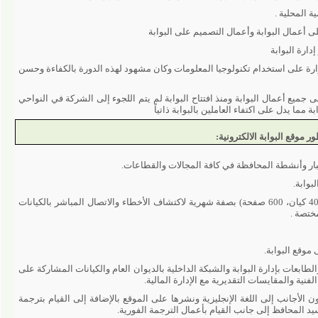
لية .
مال البوابة وأعمال التصميم على البوابة
لبوابة
يل وزارة على استخدام تكنولوجيا المعلومات وكان مشهود لهذه الدورة بالكفاءة وحسن
ع أعمال البوابة ومنذ افتتاح البوابة لم يتم اللجوء إلى الشركة في النواحي
يدل على اكتفاء العاملين بالبوابة ذاتياً
 البوابة الالكترونية:
نشطة المحافظة في كافة المجالات والقطاعات.
متابعة وتقييم الكيانات المشاركة على الموقع (40 كيان، 600 صفحة) بصفة شهرية لاكتشاف الأخطاء والاتصال المباشر بالكيانات
.
البوابة.
 بإدارة البوابة والشبكة الداخلية بالديوان العام والكيانات المشاركة على
المقايسات التقديرية مع الإدارة المالية.
انب إلى اللغة الإنجليزية ونشرها على الموقع بالإضافة إلى القيام بترجمة
حافظ إلى جانب القيام بأعمال الترجمة الفورية.