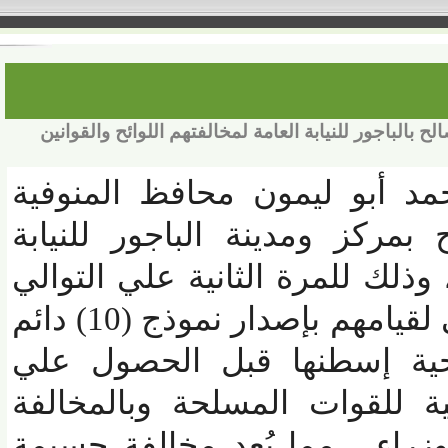
اجور للنيابة العامة لمخالفتهم اللوائح والقوانين
د أبو ليمون محافظ المنوفية
كز ومدينة الباجور للنيابة
ذلك للمرة الثانية علي التوالي
وفي ذات الشهر الحالي لقيامهم بإصدار نموذج (10) دائم
حية إسطنها قبل الحصول علي
 للقوات المسلحة وبالمخالفة
ء ، مما يُعد مخالفة جسيمة