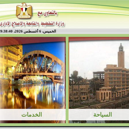
الخميس، 6 أغسطس 2026، 9:38:40 م