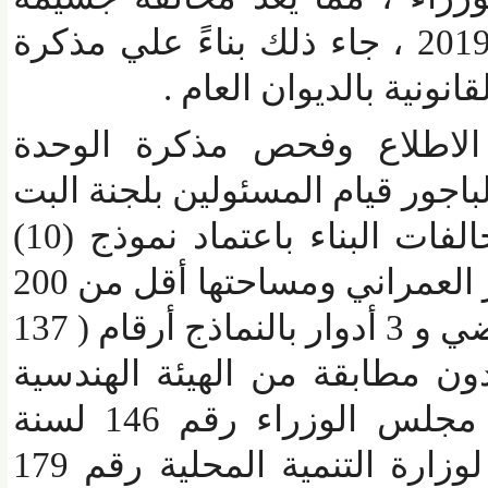
للقانون رقم 17 لسنة 2019 ، جاء ذلك بناءً علي مذكرة
ونية بالديوان العام .
اطلاع وفحص مذكرة الوحدة
جور قيام المسئولين بلجنة البت
بملف التصالح علي مخالفات البناء باعتماد نموذج (10)
دائم لمباني خارج الحيز العمراني ومساحتها أقل من 200
م وارتفاعها أقل من أرضي و 3 أدوار بالنماذج أرقام ( 137
136 ، 138 ) دون مطابقة من الهيئة الهندسية
وذلك بالمخالفة لقرار مجلس الوزراء رقم 146 لسنة
2021 والكتاب الدورى لوزارة التنمية المحلية رقم 179