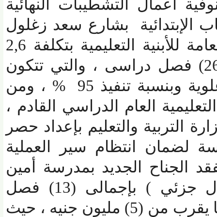
ة أعمال التشطيبات النهائية
لإبتدائية بشارع سعد زغلول
بأشمون تنفيذ الهيئة العامة للأبنية التعليمية بتكلفة 2,6
ليون جنيه بإجمالى (26) فصل دراسى ، والتي تتكون
من أرضى + 3 أدوار علوية وبنسبة تنفيذ 95 % ، ومن
عليمية العام الدراسي القادم ،
التربية والتعليم بإعداد حصر
 لضمان انتظام سير العملية
 الجناح الجديد بمدرسة أمين
الخولي الثانوية ( إحلال جزئي ) بإجمالى (13) فصل
دراسي جديد وبتكلفة ما يقرب من (5) مليون جنيه ، حيث