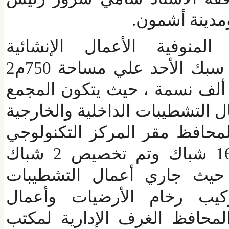
دينة أشمون.
منوفية الأ
عمال الإنشائية
بمجمع الخدمات بقرية سبك الأحد علي مساحة 750م2
م ما يزيد على 66 ألف نسمة ، حيث يتكون المجمع
ل التشطيبات الداخلية والخارجية
د المحافظ مقر المركز التكنولوجي
بالمجمع والذي يضم 16 شباك وتم تخصيص 2 شباك
يث جاري أعمال التشطيبات
كيب رخام الأرضيات وأعمال
محافظ الغرف الإدارية لمكتب