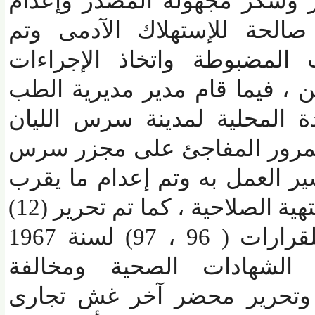
طن أرز وسكر مجهولة المصدر وإعدام
صالحة للإستهلاك الآدمى وتم
لمضبوطة واتخاذ الإجراءات
 ، فيما قام مدير مديرية الطب
المحلية لمدينة سرس الليان
لمرور المفاجئ على مجزر سرس
ر العمل به وتم إعدام ما يقرب
من (400) كجم لحوم منتهية الصلاحية ، كما تم تحرير (12)
محضر مخالفة طبقا للقرارات ( 96 ، 97) لسنة 1967
شهادات الصحية ومخالفة
وتحرير محضر آخر غش تجارى