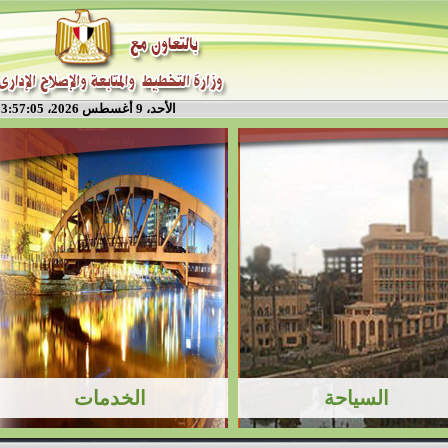
الأحد، 9 أغسطس 2026، 3:57:05 م