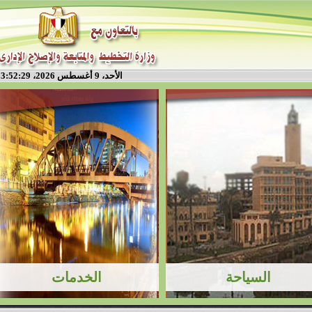
الأحد، 9 أغسطس 2026، 3:52:29 م