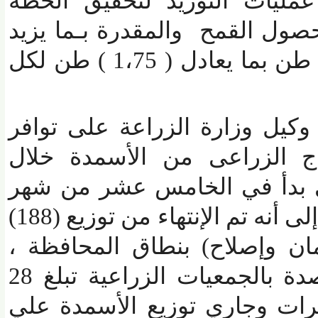
ليات التوريد لتحقيق الخطة
ل القمح والمقدرة بـما يزيد
عن (220) ألف و (966) طن بما يعادل ( 1،75 ) طن لكل
يل وزارة الزراعة على توافر
 الزراعى من الأسمدة خلال
بدأ في الخامس عشر من شهر
مارس الجارى ، مشيراً إلى أنه تم الإنتهاء من توزيع (188)
ن وإصلاح) بنطاق المحافظة ،
ومؤكداً علي توافر أرصدة بالجمعيات الزراعية تبلغ 28
ونترات وجاري توزيع الأسمدة علي