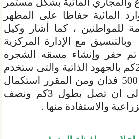
 والمجاري المائية بشكل مستمر
د المائية حفاظا على المظهر
 للمواطنين
، كما أشار وكيل
ب
التنسيق مع الإدارة المركزية
تم حفر وإنشاء مسقه الشجره
كز السادات بطول 2كم بالجهود الذاتية والتى ستخدم
مساحة زراعية قدرها 500 فدان ومن المقرر استكمال
وزيادة مسافة الحفر الى ان تصل بطول 3كم ونصف
عية والاستفادة منها
.