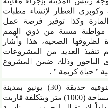
 رئيس المدينة بإجراء معاينة
كوبرى العطار لإنشاء مطبات
مارة وكذا توفير فرصة عمل
واطنة مسنة من ذوي الهمم
لظروفها الصحية، هذا وأشار
تنفيذ العديد من المشروعات
 الباجور وذلك ضمن المشروع
 حياة كريمة " .
كما افتتح محافظ المنوفية حديقة (30) يونيو بمدينة
الباجور والمقامة على مساحة (1000) متر وبتكلفة قاربت
داً لاستقبال الجمهور بمناسبة