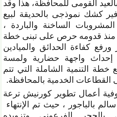
لعيد القومى للمحافظة، هذا وقد
ر كشك نموذجى بالحديقة لبيع
مشروبات الساخنة والباردة ،
منذ قدومه حرص على تبنى خطة
فع كفاءة الحدائق والميادين
حداث واجهة حضارية ولمسة
طة التنمية الشاملة التي تتم
قطاعات الخدمية بالمحافظة.
ية أعمال تطوير كورنيش ترعة
م بالباجور ، حيث تم الإنتهاء
الحجر الفرعونى وتزويده