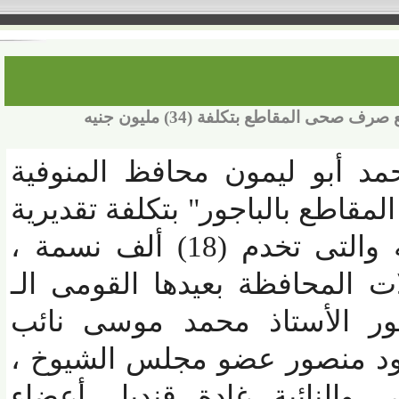
مقاطع بتكلفة (34) مليون جنيه
مد أبو ليمون محافظ المنوفية
ع بالباجور" بتكلفة تقديرية
بلغت (34) مليون جنيه والتى تخدم (18) ألف نسمة ،
المحافظة بعيدها القومى الـ
ر الأستاذ محمد موسى نائب
د منصور عضو مجلس الشيوخ ،
والنائبة غادة قنديل أعضاء