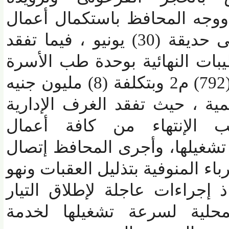
وجه المحافظ باستكمال أعمال
التطوير بالكورنيش حتى حديقة (30) يونيو ، فيما تفقد
ت النهائية بوحدة طب الأسرة
بكفر مناوهلة بمساحة (792) م2 وبتكلفة (8) مليون جنيه
مية ، حيث تفقد الغرف الإدارية
الإنتهاء من كافة أعمال
شغيلها، وأجرى المحافظ إتصال
المنوفية بتذليل العقبات ونهو
جراءات عاجلة لإطلاق التيار
حلية لسرعة تشغيلها لخدمة