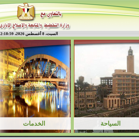
السبت، 8 أغسطس 2026، 2:18:59 م