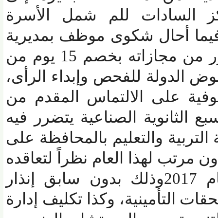
كز السادات للم شمل الأسرة
ما أحال شكوى موظف بمديرية
الشباب والرياضة يتضرر من مجازاته بخصم 15 يوم من
 الدولة للفحص وإبداء الرأى،
ية على الالتماس المقدم من
الثانوية الصناعية يتضرر فيه
ربية والتعليم بالمحافظة على
مرتب لهذا العام نظراً لتعاقده
للعمل بالخارج منذ عام 2017وذلك بدون سابق إنذار
 التأمينية، وكذا تكليف إدارة