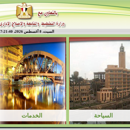
السبت، 8 أغسطس 2026، 7:21:40 م