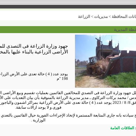
انات المحافظة
>
مديريات
>
الزراعة
شطة المديرية
جهود وزارة الزراعة فى التصدى للمخ
الأراضى الزراعية بالبناء عليها بالمخ
يوجد عدد ( 4 ) حالة تعدى على الأر
198 "م
 جهود وزارة الزراعة فى التصدي للمخالفين القائمين بعمليات تقسيم وبيع الأراضى الزرا
دس / محمد بركات التركاوى ـ مدير مديرية الزراعة بالمنوفية بأن بيان التعديات على الأ
فورى و لا يوجد ازالات سابقة.
سيادته بانه جارى المتابعة المستمرة لإتخاذ الإجراءات الفورية حيال القائمين بالتعد
الوزارية .
العلاقات العامة