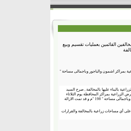
الفين القائمين بعمليات تقسيم وبيع
الفة
ض الزراعية بمراكز اشمون والباجور وباجمالى مساحة "
عية بالبناء عليها بالمخالفة , صرح السيد
رض الزراعية بمراكز المحافظة يوم الثلاثاء
الموافق 8/ 8 / 2023 يوجد عدد ( 4 ) حالة تعدى على الأرض الزراعية بمراكز اشمون والباجور وباجمالى مساحة " 198 "م و قد تمت الازالة
ي على أي مساحات زراعية بالمخالفة والقرارات