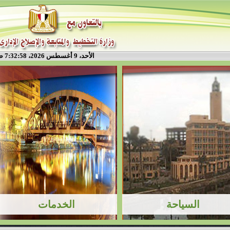
الأحد، 9 أغسطس 2026، 7:32:58 ص