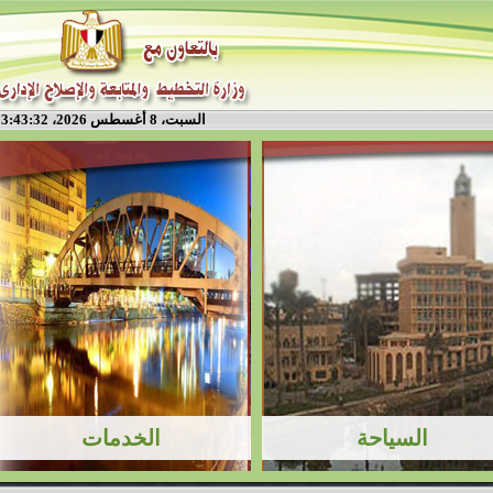
السبت، 8 أغسطس 2026، 3:43:32 م