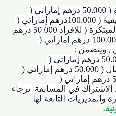
(
ماراتي
(
المشروعات التربوية المبتكرة ( للافراد 50.000 درهم
(
, ويتضمن
:
(
راتي
(
(
شتراك في المسابقة
يرجاء
المديريات التابعة لها
.