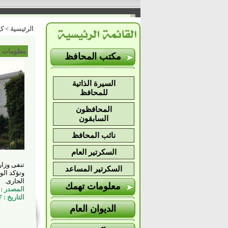
الرئيسية
>
كي
معلومات 
مكتب المحافظ
السيرة الذاتية
للمحافظ
المحافظون
السابقون
نائب المحافظ
السكرتير العام
تنفى وزار
السكرتير المساعد
الجارى
.
معلومات تهمك
المصدر : ا
التاريخ : 7/2/2017م
الديوان العام