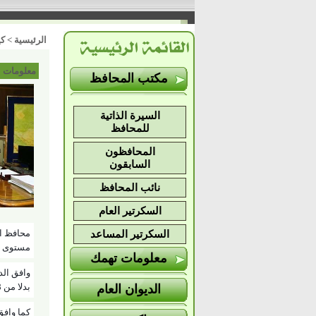
الرئيسية
>
كي
معلومات 
مكتب المحافظ
السيرة الذاتية
للمحافظ
المحافظون
السابقون
نائب المحافظ
السكرتير العام
السكرتير المساعد
مستوى ا
معلومات تهمك
بدلا من 158 وذلك لاستكمالا لكثافة فصول الصف الاول التجارى لهذا العام .
الديوان العام