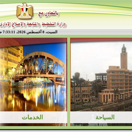
السبت، 8 أغسطس 2026، 7:33:11 ص