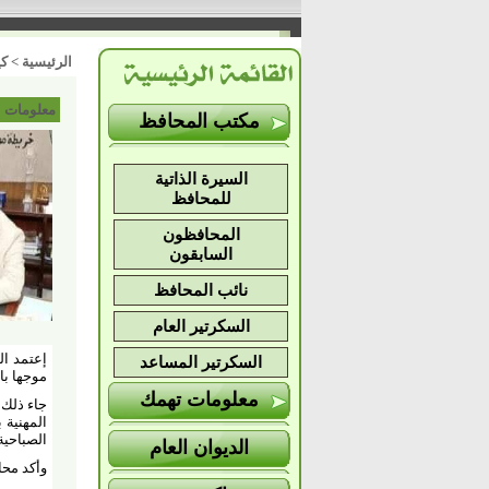
الرئيسية
>
كي
معلومات 
مكتب المحافظ
السيرة الذاتية
للمحافظ
المحافظون
السابقون
نائب المحافظ
السكرتير العام
السكرتير المساعد
موجها با
معلومات تهمك
جاء ذلك 
الصباحية من يوم ا
الديوان العام
وأكد محاف