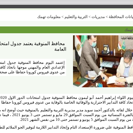
انات المحافظة
>
مديريات
>
التربية والتعليم
>
معلومات تهمك
تهمك
محافظ المنوفية يعتمد جدول امتحانا
العامة
الإعدادي العام والمهني موجها باتخاذ كافة ا
من عدوى فيروس كورونا حفاظا على صحة و
تخاذ كافة التدابير الاحترازية والوقائية الخاصة بالوقاية من عدوى فيروس كورونا حفا
خلال لقائه بالدكتور أحمد سويد مدير مديرية التربية والتعليم بالمنوفية حيث أوضح انه م
المهنية بالفترة المس
لسبت الموافق 5 يونيو و تستمر حتى 10 من نفس الشهر 2021
.
ظ المنوفية علي ضرورة الإستعداد التام وإتخاذ التدابير اللازمة لتوفير الجو الملائم للط