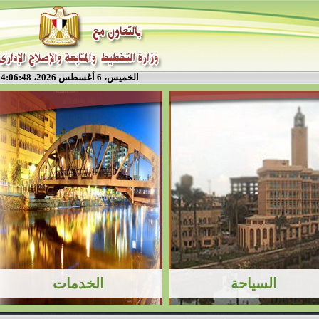
الخميس، 6 أغسطس 2026، 4:06:48 م