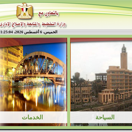
الخميس، 6 أغسطس 2026، 1:25:04 م