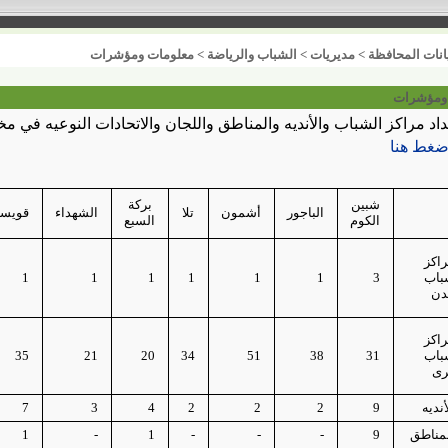
انات المحافظة
>
مديريات
>
الشباب والرياضة
>
معلومات ومؤشرات
ومؤشرات
داد مراكز الشباب والأنديه والمناطق واللجان والاتحادات النوعيه في
اضغط هنا
شبين
بركة
الباجور
أشمون
تلا
الشهداء
قويسن
الكوم
السبع
اكز
باب
3
1
1
1
1
1
1
دن
اكز
باب
31
38
51
34
20
21
35
رى
أنديه
9
2
2
2
4
3
7
مناطق
9
-
-
-
1
-
1