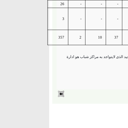
26
-
-
-
3
-
-
-
357
2
10
37
د الذى لايتواجد به مراكز شباب هو ادارة