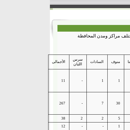
 مختلف مراكز ومدن المحافظة
سرس
ا
منوف
السادات
الأجمالى
الليان
11
-
1
1
267
-
7
30
38
2
2
5
12
-
-
1