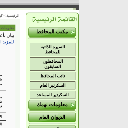
الرئيسية
>
كي
معلومات 
مكتب المحافظ
بيان بأع
للمزيد 
السيرة الذاتية
للمحافظ
المحافظون
السابقون
مر
نائب المحافظ
ش
م
السكرتير العام
السكرتير المساعد
مر
ش
معلومات تهمك
ق
الديوان العام
ال
ال