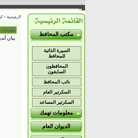
الرئيسية
>
كي
معلومات 
مكتب المحافظ
بيان أند
السيرة الذاتية
للمحافظ
المحافظون
السابقون
نائب المحافظ
السكرتير العام
السكرتير المساعد
معلومات تهمك
الديوان العام