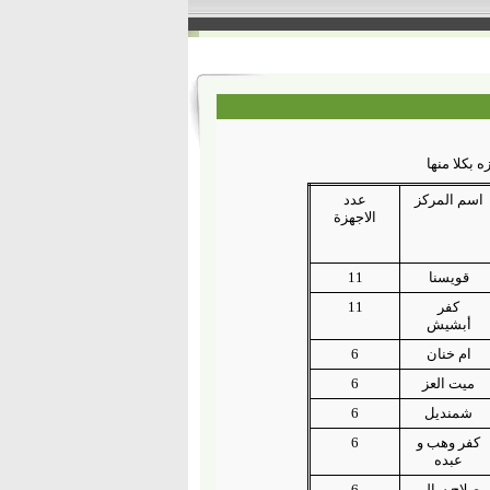
 بكلا منها
اسم المركز
عدد
الاجهزة
قويسنا
11
كفر
11
أبشيش
ام خنان
6
ميت العز
6
شمنديل
6
كفر وهب و
6
عبده
صلاح سالم
6