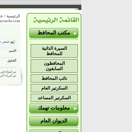
الرئيسية
>
خد
mysocks.com/
مكتب المحافظ
عنصر ج
السيرة الذاتية
الاسم
للمحافظ
التعليق
المحافظون
السابقون
تم إنشاء في 11/01/2020 09:11 ص بواسط
تم إجراء آخر تعديل في 020
نائب المحافظ
السكرتير العام
السكرتير المساعد
معلومات تهمك
الديوان العام