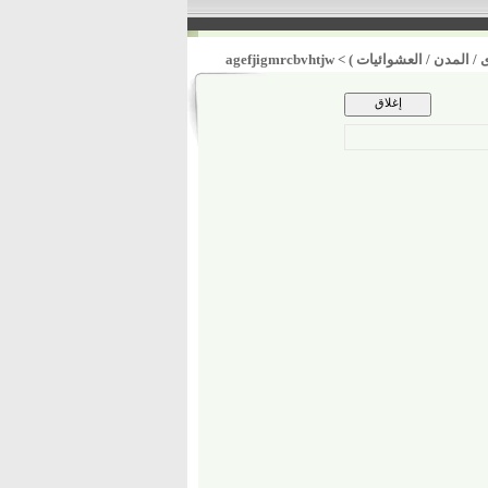
 / المدن / العشوائيات )
>
agefjigmrcbvhtjw