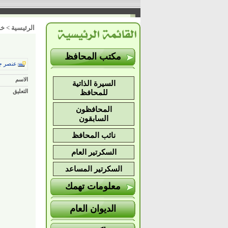
الرئيسية
>
خد
مكتب المحافظ
عنصر ج
الاسم
السيرة الذاتية
التعليق
للمحافظ
المحافظون
السابقون
نائب المحافظ
السكرتير العام
السكرتير المساعد
معلومات تهمك
الديوان العام