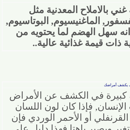
ي بالاملاح المعدنية مثل
ور, الماغنيسيوم, البوتاسيوم,
نه سهل الهضم لما يحتويه من
ت قيمة غذائية عالية
..
شف أمراضك
بيرة في الكشف عن الأمراض
سان‏,‏
فإذا كان
لون
اللسان
رنفلي أو الأحمر الوردي فإن
ر ويصير باهتا فهذا دليل
علي