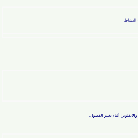
اط
ونزا أثناء تغيير الفصول: