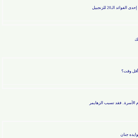
ـ20 للزنجبيل
قت؟
ة.. فقد تسبب الزهايمر
جنان