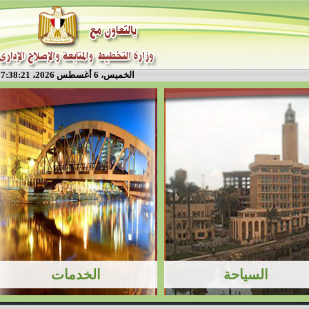
الخميس، 6 أغسطس 2026، 7:38:22 م