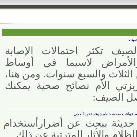
 تكثر احتمالات الإصابة
الأمراض لاسيما في أوساط
لثلاث والسبع سنوات. ومن هنا،
تي الأم نصائح صحية يمكنك
 الصيف
:
قب صحية خطيرة وقد تقود للعمي
يثة ببحث عن أضرارأستخدام
ام واﻷثار المترتبة عن ذلك